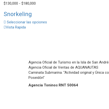
Rango
$
130,000
-
$
180,000
de
Snorkeling
precios:
desde
Seleccionar las opciones
$130,000
Vista Rapida
hasta
$180,000
Agencia Oficial de Turismo en la Isla de San André
Agencia Oficial de Ventas de AQUANAUTAS
Caminata Submarina. ”Actividad original y Única c
Poseidón”
Agencia Toninos RNT 50064
Términos y condiciones
Políticas de cancelaciones y reembolsos