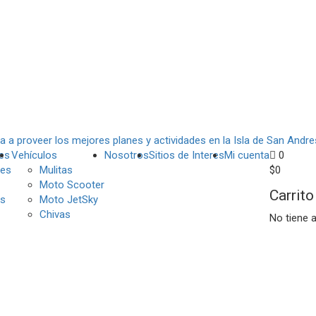
es
Vehículos
Nosotros
Sitios de Interes
Mi cuenta
0
es
Mulitas
$
0
Moto Scooter
Carrito
s
Moto JetSky
Chivas
No tiene 