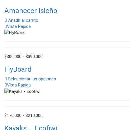
Amanecer Isleño
Añadir al carrito
Vista Rapida
Rango
$
300,000
-
$
390,000
de
FlyBoard
precios:
desde
Seleccionar las opciones
$300,000
Vista Rapida
hasta
$390,000
Rango
$
170,000
-
$
210,000
de
Kayaks – Ecofiwi
precios: