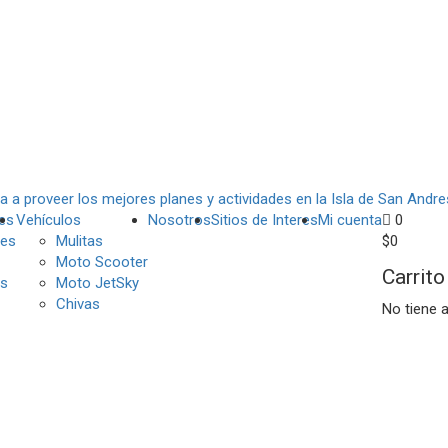
es
Vehículos
Nosotros
Sitios de Interes
Mi cuenta
0
es
Mulitas
$
0
Moto Scooter
Carrito
s
Moto JetSky
Chivas
No tiene 