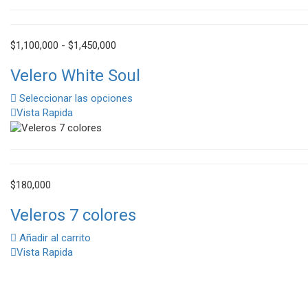
Rango
$
1,100,000
-
$
1,450,000
de
Velero White Soul
precios:
desde
Seleccionar las opciones
$1,100,000
Vista Rapida
hasta
$1,450,000
$
180,000
Veleros 7 colores
Añadir al carrito
Vista Rapida