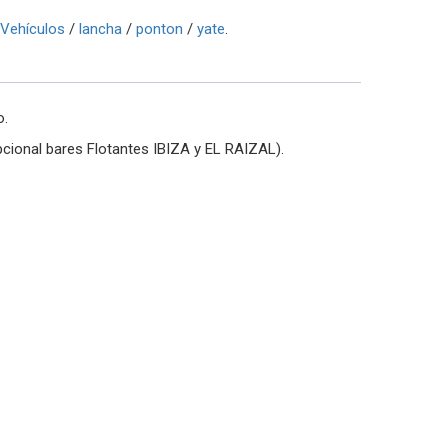
Vehículos
/
lancha
/
ponton
/
yate
.
o.
pcional bares Flotantes IBIZA y EL RAIZAL).