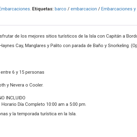
Embarcaciones
.
Etiquetas:
barco
/
embarcacion
/
Embarcaciones y 
ar de los mejores sitios turísticos de la Isla con Capitán a Bord
, Haynes Cay, Manglares y Palito con parada de Baño y Snorkeling. (O
 entre 6 y 15 personas
oth y Nevera o Cooler.
 NO INCLUIDO
s. Horario Día Completo 10:00 am a 5:00 pm.
as y la temporada turística en la Isla.