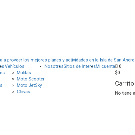
es
Vehículos
Nosotros
Sitios de Interes
Mi cuenta
0
es
Mulitas
$
0
Moto Scooter
Carrito
s
Moto JetSky
Chivas
No tiene 