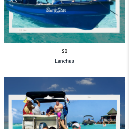
$
0
Lanchas