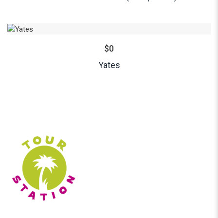
$
0
Yates