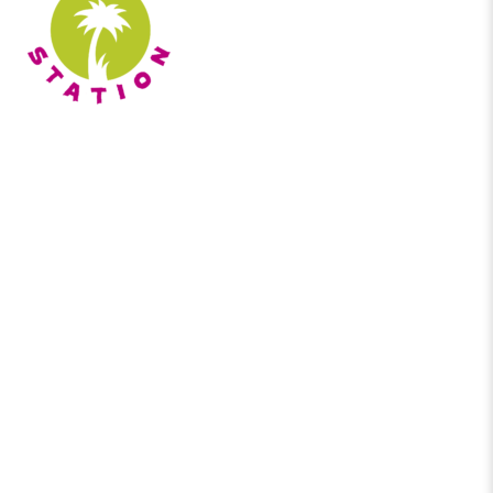
Agencia Oficial de Turismo en la Isla de San Andrés!!
Agencia Oficial de Ventas de AQUANAUTAS Caminata
Submarina. ”Actividad original y Única con Poseidón”
Agencia Toninos RNT 50064
Términos y condiciones
Políticas de cancelaciones y reembolsos
Ubicación