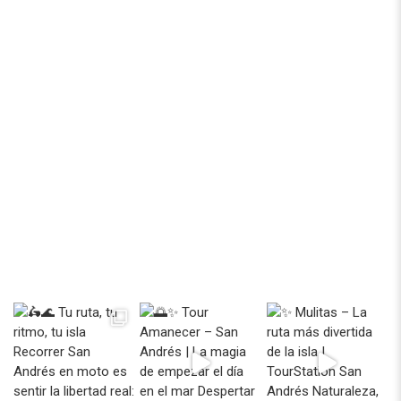
Dirección oficial y notificaciones:
Av. Newball No. 3A - 54 Oficina 803PH
Celular
+57 318 393 53 53
Email
info@tourstation.com.co
Instagram